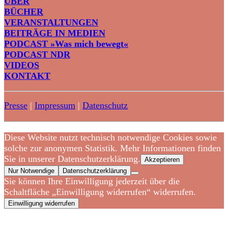
ÜBER
BÜCHER
VERANSTALTUNGEN
BEITRÄGE IN MEDIEN
PODCAST »Was mich bewegt«
PODCAST NDR
VIDEOS
KONTAKT
Presse
|
Impressum
|
Datenschutz
Diese Website nutzt technisch notwendige Cookies sowie
solche zur anonymen Statistik. Mehr Informationen finden
Sie in unserer Datenschutzerklärung.
Akzeptieren
Nur Notwendige
Datenschutzerklärung
Sie können Ihre Einwilligung jederzeit über die
Schaltfläche „Einwilligung widerrufen“ widerrufen.
Einwilligung widerrufen