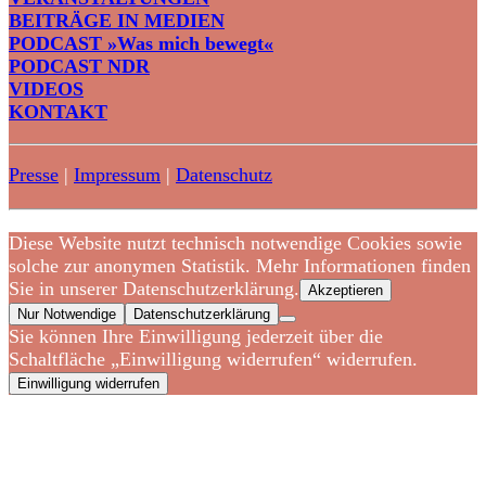
BEITRÄGE IN MEDIEN
PODCAST »Was mich bewegt«
PODCAST NDR
VIDEOS
KONTAKT
Presse
|
Impressum
|
Datenschutz
Diese Website nutzt technisch notwendige Cookies sowie
solche zur anonymen Statistik. Mehr Informationen finden
Sie in unserer Datenschutzerklärung.
Akzeptieren
Nur Notwendige
Datenschutzerklärung
Sie können Ihre Einwilligung jederzeit über die
Schaltfläche „Einwilligung widerrufen“ widerrufen.
Einwilligung widerrufen