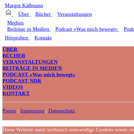
Margot
Käßmann
Über
Bücher
Veranstaltungen
Medien
Beiträge in Medien
Podcast »Was mich bewegt«
Pod
Hörproben
Kontakt
ÜBER
BÜCHER
VERANSTALTUNGEN
BEITRÄGE IN MEDIEN
PODCAST »Was mich bewegt«
PODCAST NDR
VIDEOS
KONTAKT
Presse
|
Impressum
|
Datenschutz
Diese Website nutzt technisch notwendige Cookies sowie sol